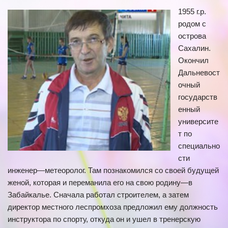
1955 г.р.
родом с
острова
Сахалин.
Окончил
Дальневост
очный
государств
енный
университе
т по
специально
сти
инженер—метеоролог. Там познакомился со своей будущей
женой, которая и переманила его на свою родину—в
Забайкалье. Сначала работал строителем, а затем
директор местного леспромхоза предложил ему должность
инструктора по спорту, откуда он и ушел в тренерскую