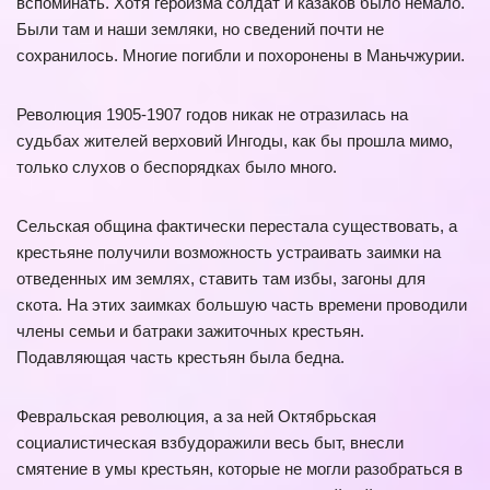
вспоминать. Хотя героизма солдат и казаков было немало.
Были там и наши земляки, но сведений почти не
сохранилось. Многие погибли и похоронены в Маньчжурии.
Революция 1905-1907 годов никак не отразилась на
судьбах жителей верховий Ингоды, как бы прошла мимо,
только слухов о беспорядках было много.
Сельская община фактически перестала существовать, а
крестьяне получили возможность устраивать заимки на
отведенных им землях, ставить там избы, загоны для
скота. На этих заимках большую часть времени проводили
члены семьи и батраки зажиточных крестьян.
Подавляющая часть крестьян была бедна.
Февральская революция, а за ней Октябрьская
социалистическая взбудоражили весь быт, внесли
смятение в умы крестьян, которые не могли разобраться в