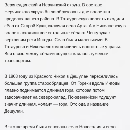
Верхнеудинский и Нерчинский округа. В составе
Нерчинского округа были образованы две волости в
пределах нашего района. В Татауровскую волость входили
сёла от Старой Куки, включая село Арта. А в Николаевскую
волость входили все остальные сёла от Ченгурука к
верховьям реки Ингоды. Села были маленькими. В
Татаурово и Николаевском появились волостные управы.
Вся связь между сёлами осуществлялась гужевым
транспортом.
В 1868 году из Красного Чикоя в Дешулан переселилась
большая группа старообрядцев. От Гореки вдоль Ингоды
плавно поднимается длинная гора, которая потом
заворачивает на северо-запад. По-эвенкийски «душун»
значит длинная, «олан» — гора. Отсюда и название
Дешулан.
В это же время были основаны село Новосалия и село