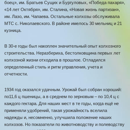
боец», им. Братьев Сущих и Бургуловых, «Победа пахаря»,
«14 лет Октября», им. Сталина, «Новая жизнь партизан»,
им. Лазо, им. Чапаева. Остальные колхозы обслуживала
МТС с. Николаевского. В районе имелось 30 мельниц и 21
кузница.
В 30-е годы был накоплен значительный опыт колхозного
строительства. Неразбериха, бестолковщина первых лет
колхозной жизни отходила в прошлое. Отладился
определенный стиль и ритм управления, учета и
отчетности.
1934 год оказался удачным. Урожай был собран хороший:
по11,6 ц пшеницы, а в среднем по зерновым – по 10,4 ц с
каждого гектара. Для наших мест в те годы, когда ещё не
применяли удобрений, такая урожайность вселила
надежды и, несомненно, улучшила положение наших
колхозов. Но показатели по животноводству и полеводству