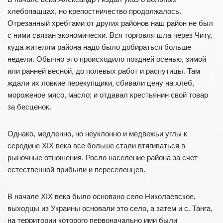
хлебопашцах, но крепостничество продолжалось.
Отрезанный хребтами от других районов наш район не был
с ними связан экономически. Вся торговля шла через Читу,
куда жителям района надо было добираться больше
недели. Обычно это происходило поздней осенью, зимой
или ранней весной, до полевых работ и распутицы. Там
ждали их ловкие перекупщики, сбивали цену на хлеб,
мороженое мясо, масло; и отдавал крестьянин свой товар
за бесценок.
Однако, медленно, но неуклонно и медвежьи углы к
середине XIX века все больше стали втягиваться в
рыночные отношения. Росло население района за счет
естественной прибыли и переселенцев.
В начале XIX века было основано село Николаевское,
выходцы из Украины основали это село, а затем и с. Танга,
на территории которого первоначально ими были