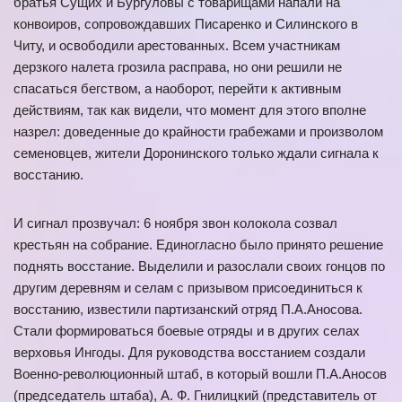
братья Сущих и Бургуловы с товарищами напали на
конвоиров, сопровождавших Писаренко и Силинского в
Читу, и освободили арестованных. Всем участникам
дерзкого налета грозила расправа, но они решили не
спасаться бегством, а наоборот, перейти к активным
действиям, так как видели, что момент для этого вполне
назрел: доведенные до крайности грабежами и произволом
семеновцев, жители Доронинского только ждали сигнала к
восстанию.
И сигнал прозвучал: 6 ноября звон колокола созвал
крестьян на собрание. Единогласно было принято решение
поднять восстание. Выделили и разослали своих гонцов по
другим деревням и селам с призывом присоединиться к
восстанию, известили партизанский отряд П.А.Аносова.
Стали формироваться боевые отряды и в других селах
верховья Ингоды. Для руководства восстанием создали
Военно-революционный штаб, в который вошли П.А.Аносов
(председатель штаба), А. Ф. Гнилицкий (представитель от