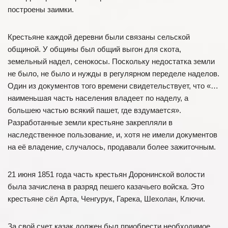
построены заимки.
Крестьяне каждой деревни были связаны сельской
общиной. У общины был общий выгон для скота,
земельный надел, сенокосы. Поскольку недостатка земли
не было, не было и нужды в регулярном переделе наделов.
Один из документов того времени свидетельствует, что «…
наименьшая часть населения владеет по наделу, а
большею частью всякий пашет, где вздумается».
Разработанные земли крестьяне закрепляли в
наследственное пользование, и, хотя не имели документов
на её владение, случалось, продавали более зажиточным.
21 июня 1851 года часть крестьян Доронинской волости
была зачислена в разряд пешего казачьего войска. Это
крестьяне сёл Арта, Ченгурук, Гарека, Шехолан, Ключи.
За свой счет казак должен был приобрести необходимое