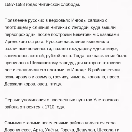
1687-1688 годах Читинской слободы.
Появление русских в верховьях Ингоды связано с
плотбищем у слияния Читинки с Ингодой, куда вышли
первопроходцы после постройки Бекетовым с казаками
Иргенского острога. Русское население выполняло
различные повинности, пахало государеву «десятину»,
занималось охотой, рубкой леса. Тогда все население было
приписано к Шилкинскому заводу, для которого готовили
лес и сплавляли его плотами по Ингоде. В районе сеяли
рожь яровую и озимую, гречиху, ячмень, коноплю, просо.
Держали коров, овец, птицу.
Первые упоминания о населенных пунктах Улетовского
района относятся к 1710 году.
Самыми старыми поселениями района являются села
Доронинское, Арта, Улёты, Горека, Дешулан, Шехолан и