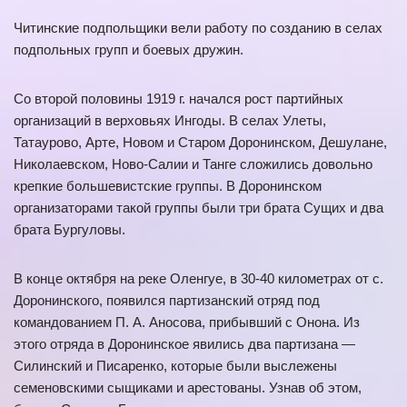
Читинские подпольщики вели работу по созданию в селах
подпольных групп и боевых дружин.
Со второй половины 1919 г. начался рост партийных
организаций в верховьях Ингоды. В селах Улеты,
Татаурово, Арте, Новом и Старом Доронинском, Дешулане,
Николаевском, Ново-Салии и Танге сложились довольно
крепкие большевистские группы. В Доронинском
организаторами такой группы были три брата Сущих и два
брата Бургуловы.
В конце октября на реке Оленгуе, в 30-40 километрах от с.
Доронинского, появился партизанский отряд под
командованием П. А. Аносова, прибывший с Онона. Из
этого отряда в Доронинское явились два партизана —
Силинский и Писаренко, которые были выслежены
семеновскими сыщиками и арестованы. Узнав об этом,