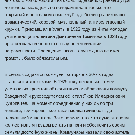
них было мало. Работая на своих подворьях с раннего утра
до вечера, молодежь по вечерам шла в только что
открытый в поповском доме клуб, где были организованы
драматический, хоровой, музыкальный, антирелигиозный
кружки. Приехавшая в Улеты в 1922 году из Читы молодая
учительница Валентина Дмитриевна Томилова в 1923 году
организовала вечернюю школу по ликвидации
неграмотности. Посещение школы для тех, кто не имел
грамоты, было обязательным.
В селах создаются коммуны, которые в 30-ых годах
становятся колхозами. В 1925 году несколько семей
улетовских крестьян объединились и образовали коммуну.
Заводилой и руководителем её стал Яков Илларионович
Кудрявцев. На момент объединения у них было три
лошади, три коровы, кое-какая мелкая живность да
плохонький инвентарь. Зато верили в то, что сумеют своим
коллективным трудом встать на ноги и обеспечить своим
семьям достойную жизнь. Коммунары назвали свою артель