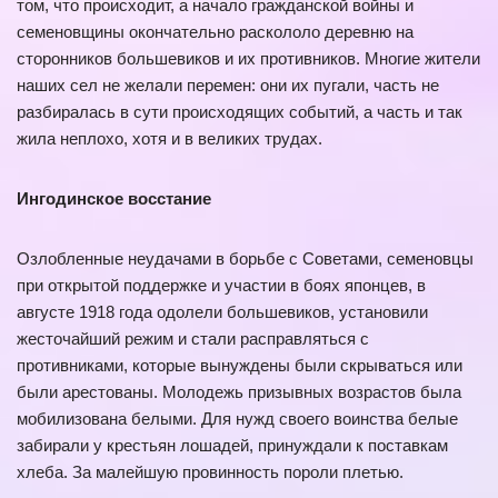
том, что происходит, а начало гражданской войны и
семеновщины окончательно раскололо деревню на
сторонников большевиков и их противников. Многие жители
наших сел не желали перемен: они их пугали, часть не
разбиралась в сути происходящих событий, а часть и так
жила неплохо, хотя и в великих трудах.
Ингодинское восстание
Озлобленные неудачами в борьбе с Советами, семеновцы
при открытой поддержке и участии в боях японцев, в
августе 1918 года одолели большевиков, установили
жесточайший режим и стали расправляться с
противниками, которые вынуждены были скрываться или
были арестованы. Молодежь призывных возрастов была
мобилизована белыми. Для нужд своего воинства белые
забирали у крестьян лошадей, принуждали к поставкам
хлеба. За малейшую провинность пороли плетью.