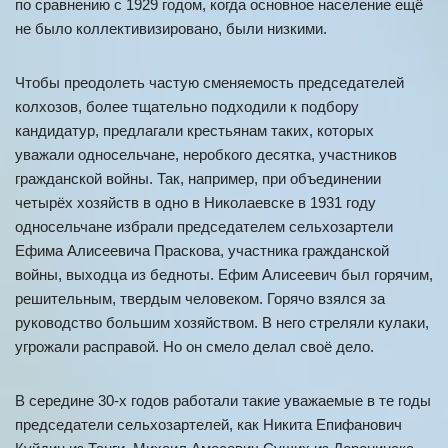
по сравнению с 1929 годом, когда основное население ещё
не было коллективизировано, были низкими.
Чтобы преодолеть частую сменяемость председателей
колхозов, более тщательно подходили к подбору
кандидатур, предлагали крестьянам таких, которых
уважали односельчане, неробкого десятка, участников
гражданской войны. Так, например, при объединении
четырёх хозяйств в одно в Николаевске в 1931 году
односельчане избрали председателем сельхозартели
Ефима Алисеевича Праскова, участника гражданской
войны, выходца из бедноты. Ефим Алисеевич был горячим,
решительным, твердым человеком. Горячо взялся за
руководство большим хозяйством. В него стреляли кулаки,
угрожали расправой. Но он смело делал своё дело.
В середине 30-х годов работали такие уважаемые в те годы
председатели сельхозартелей, как Никита Епифанович