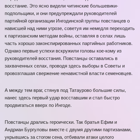
восстание. Это ясно видели читинские большевики-
подпольщики, и они предупреждали руководителей
партийной организации Ингодинской группы повстанцев о
нависшей над ними угрозе, советуя им немедля переходить
к партизанским методам войны, оставляя в селах лишь
часть хорошо законспирированных партийных работников.
Однако первые успехи вскружили головы кое-кому из
руководителей восстания. Повстанцы оставались в
захваченных селах, проводя здесь выборы в Советы и
провозглашая свержение ненавистной власти семеновцев.
А между тем враг, стянув под Татаурово большие силы,
нанес здесь первый удар восставшим и стал быстро
продвигаться вверх по Ингоде.
Повстанцы дрались героически. Так братья Ефим и
Андриан Бургуловы вместе с двумя другими партизанами,
укрывшись за стогом сена, отбивали атаки целого