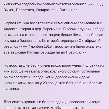
читинской подпольной большевистской организации), Н. Д.
Зыкин, Берестнев, Кондратьев и Литвинцев.
Первая стычка восставших с семеновцами произошла в с.
Хадакте, вторая в дер. Черемхово. В обоих случаях победа
осталась на стороне повстанцев; белые бежали, побросав
оружие и боеприпасы. Ко второй годовщине Октябрьской
революции — 7 ноября 1919 г. восстанием было охвачено
все верховье Ингоды от Хадакты до Ново-Салии.
Но восставшие были очень плохо вооружены. Половина из
них вообще не имела огнестрельного оружия, остальные
были вооружены берданками, дробовиками и даже
кремневками; только у 20 процентов бойцов были боевые
винтовки.
Японские оккупанты и белогвардейцы располагали тогда
еще достаточными силами, чтобы подавить такое