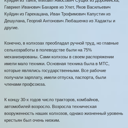
Куйдин из Танги, Михаил Амосович Сущих из Доронинска,
Гавриил Иванович Бахарев из Улет, Яков Васильевич
Куйдин из Гарекацана, Иван Трофимович Капустин из
Дешулана, Георгий Антонович Любашенко из Хадакты и
другие.
Конечно, в колхозах преобладал ручной труд, но главные
сельхозработы в полеводстве были на 75%
механизированы. Сами колхозы в своем распоряжении
имели мало техники. Основная техника была в МТС,
которые являлись государственными. Все рабочие
получали зарплату, имели отпуска, паспорта, были
членами профсоюза.
К концу 30-х годов число тракторов, комбайнов,
автомобилей возросло. Возросла техническая
вооруженность наших колхозов, однако жизненный уровень
крестьян был очень низким.