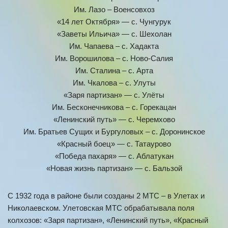
Им. Лазо – Военсовхоз
«14 лет Октября» — с. Чунгурук
«Заветы Ильича» — с. Шехолан
Им. Чапаева – с. Хадакта
Им. Ворошилова – с. Ново-Салия
Им. Сталина – с. Арта
Им. Чкалова – с. Улуты
«Заря партизан» — с. Улёты
Им. Бесконечникова – с. Горекацан
«Ленинский путь» — с. Черемхово
Им. Братьев Сущих и Бургуловых – с. Доронинское
«Красный боец» — с. Татаурово
«Победа пахаря» — с. Аблатукан
«Новая жизнь партизан» — с. Бальзой
С 1932 года в районе были созданы 2 МТС – в Улетах и
Николаевском. Улетовская МТС обрабатывала поля
колхозов: «Заря партизан», «Ленинский путь», «Красный