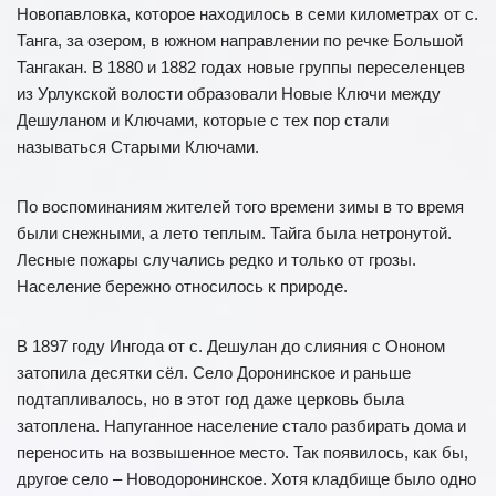
Новопавловка, которое находилось в семи километрах от с.
Танга, за озером, в южном направлении по речке Большой
Тангакан. В 1880 и 1882 годах новые группы переселенцев
из Урлукской волости образовали Новые Ключи между
Дешуланом и Ключами, которые с тех пор стали
называться Старыми Ключами.
По воспоминаниям жителей того времени зимы в то время
были снежными, а лето теплым. Тайга была нетронутой.
Лесные пожары случались редко и только от грозы.
Население бережно относилось к природе.
В 1897 году Ингода от с. Дешулан до слияния с Ононом
затопила десятки сёл. Село Доронинское и раньше
подтапливалось, но в этот год даже церковь была
затоплена. Напуганное население стало разбирать дома и
переносить на возвышенное место. Так появилось, как бы,
другое село – Новодоронинское. Хотя кладбище было одно