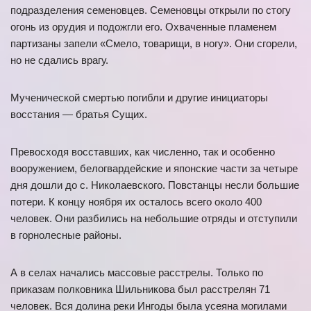
подразделения семеновцев. Семеновцы открыли по стогу
огонь из орудия и подожгли его. Охваченные пламенем
партизаны запели «Смело, товарищи, в ногу». Они сгорели,
но не сдались врагу.
Мученической смертью погибли и другие инициаторы
восстания — братья Сущих.
Превосходя восставших, как численно, так и особенно
вооружением, белогвардейские и японские части за четыре
дня дошли до с. Николаевского. Повстанцы несли большие
потери. К концу ноября их осталось всего около 400
человек. Они разбились на небольшие отряды и отступили
в горнолесные районы.
А в селах начались массовые расстрелы. Только по
приказам полковника Шильникова был расстрелян 71
человек. Вся долина реки Ингоды была усеяна могилами