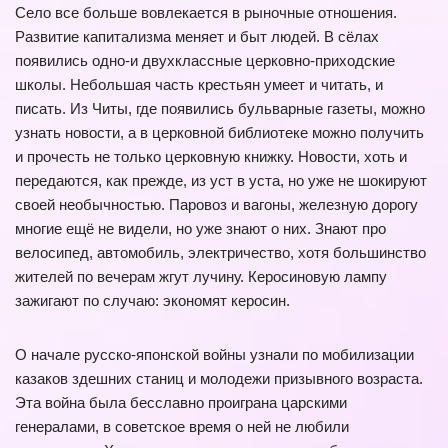
Село все больше вовлекается в рыночные отношения.
Развитие капитализма меняет и быт людей. В сёлах
появились одно-и двухклассные церковно-приходские
школы. Небольшая часть крестьян умеет и читать, и
писать. Из Читы, где появились бульварные газеты, можно
узнать новости, а в церковной библиотеке можно получить
и прочесть не только церковную книжку. Новости, хоть и
передаются, как прежде, из уст в уста, но уже не шокируют
своей необычностью. Паровоз и вагоны, железную дорогу
многие ещё не видели, но уже знают о них. Знают про
велосипед, автомобиль, электричество, хотя большинство
жителей по вечерам жгут лучину. Керосиновую лампу
зажигают по случаю: экономят керосин.
О начале русско-японской войны узнали по мобилизации
казаков здешних станиц и молодежи призывного возраста.
Эта война была бесславно проиграна царскими
генералами, в советское время о ней не любили