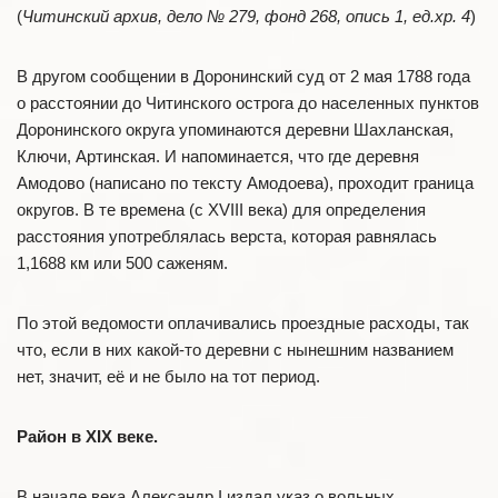
(
Читинский архив, дело № 279, фонд 268, опись 1, ед.хр. 4
)
В другом сообщении в Доронинский суд от 2 мая 1788 года
о расстоянии до Читинского острога до населенных пунктов
Доронинского округа упоминаются деревни Шахланская,
Ключи, Артинская. И напоминается, что где деревня
Амодово (написано по тексту Амодоева), проходит граница
округов. В те времена (с XVIII века) для определения
расстояния употреблялась верста, которая равнялась
1,1688 км или 500 саженям.
По этой ведомости оплачивались проездные расходы, так
что, если в них какой-то деревни с нынешним названием
нет, значит, её и не было на тот период.
Район в
XIX
веке.
В начале века Александр I издал указ о вольных