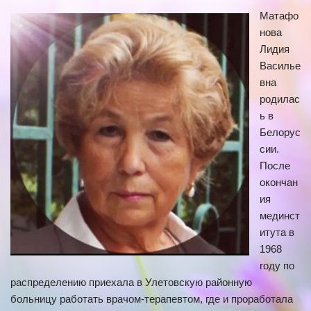
Матафо
нова
Лидия
Василье
вна
родилас
ь в
Белорус
сии.
После
окончан
ия
мединст
итута в
1968
году по
распределению приехала в Улетовскую районную
больницу работать врачом-терапевтом, где и проработала