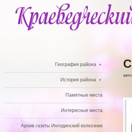
Перейти
к
содержимому
С
География района
авт
История района
Памятные места
Интересные места
Архив газеты Ингодинский колхозник