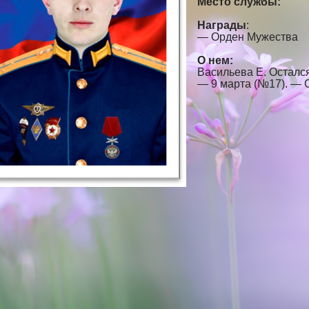
Место службы:
Награды
:
— Орден Мужества
О нем:
Васильева Е. Остался
— 9 марта (№17). — С