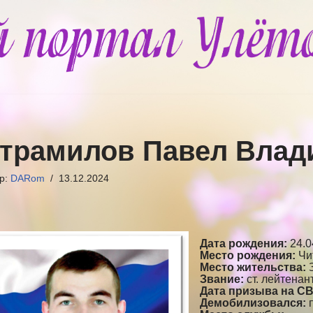
трамилов Павел Вла
ор:
DARom
13.12.2024
Дата рождения:
24.0
Место рождения:
Чи
Место жительства:
З
Звание:
ст. лейтенан
Дата призыва на С
Демобилизовался:
п