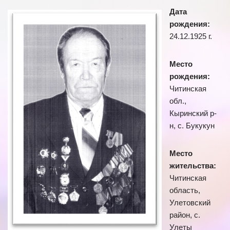
Дата
рождения:
24.12.1925 г.
Место
рождения:
Читинская
обл.,
Кыринский р-
н, с. Букукун
Место
жительства:
Читинская
область,
Улетовский
район, с.
Улеты