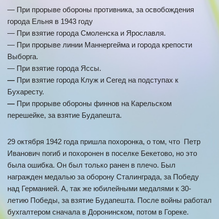
— При прорыве обороны противника, за освобождения
города Ельня в 1943 году
— При взятие города Смоленска и Ярославля.
— При прорыве линии Маннергейма и города крепости
Выборга.
— При взятие города Яссы.
—
При взятие города Клуж и Сегед на подступах к
Бухаресту.
—
При прорыве обороны финнов на Карельском
перешейке, за взятие Будапешта.
29 октября 1942 года пришла похоронка, о том, что Петр
Иванович погиб и похоронен в поселке Бекетово, но это
была ошибка. Он был только ранен в плечо. Был
награжден медалью за оборону Сталинграда, за Победу
над Германией. А, так же юбилейными медалями к 30-
летию Победы, за взятие Будапешта. После войны работал
бухгалтером сначала в Доронинском, потом в Гореке.