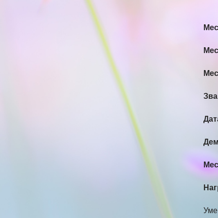
Мес
Мес
Мес
Зва
Дат
Дем
Мес
Наг
Умер