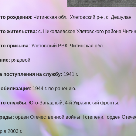
то рождения
: Читинская обл., Улетовский р-н, с. Дешулан
то жительства:
с. Николаевское Улетовского района Чити
то призыва:
Улетовский РВК, Читинская обл.
ние:
рядовой
а поступления на службу:
1941 г.
обилизация:
1944 г. по ранению.
то службы
: Юго-Западный, 4-й Украинский фрон
рады:
орден Отечественной войны II степени, орден Отече
 в 2003 г.