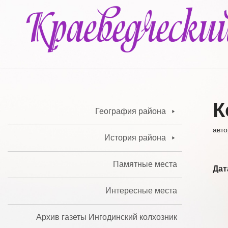
Перейти
к
содержимому
К
География района
авт
История района
Памятные места
Дат
Интересные места
Архив газеты Ингодинский колхозник