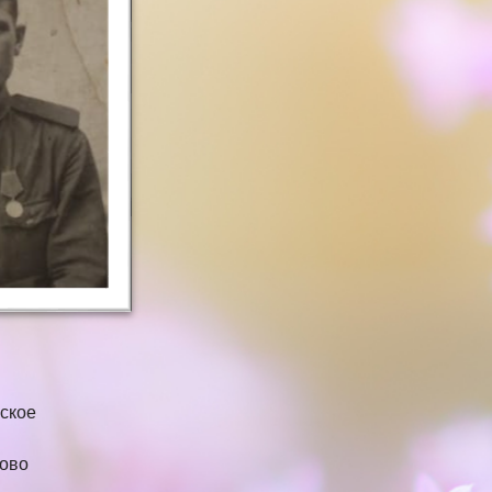
вское
хово