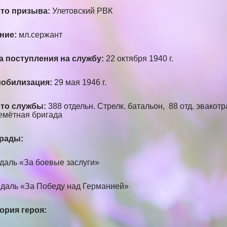
то призыва:
Улетовский РВК
ние:
мл.сержант
а поступления на службу:
22 октября 1940 г.
обилизация:
29 мая 1946 г.
то службы:
388 отдельн. Стрелк. батальон, 88 отд. эвакот
емётная бригада
рады:
едаль «За боевые заслуги»
едаль «За Победу над Германией»
ория героя: