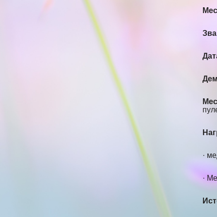
Мес
Зва
Дат
Дем
Мес
пул
Наг
· м
· М
Ист