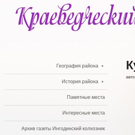
Перейти
к
содержимому
К
География района
авт
История района
Памятные места
Интересные места
Архив газеты Ингодинский колхозник