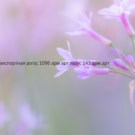
ранспортная рота; 1096 арм арт полк; 141 арм арт