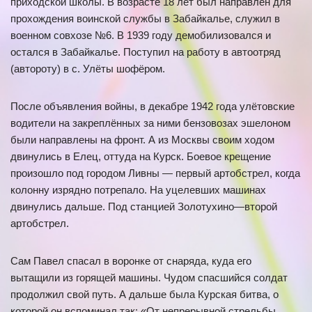
приходской школы. В возрасте 18 лет был направлен для
прохождения воинской службы в Забайкалье, служил в
военном совхозе №6. В 1939 году демобилизовался и
остался в Забайкалье. Поступил на работу в автоотряд
(автороту) в с. Улёты шофёром.
После объявления войны, в декабре 1942 года улётовские
водители на закреплённых за ними бензовозах эшелоном
были направлены на фронт. А из Москвы своим ходом
двинулись в Елец, оттуда на Курск. Боевое крещение
произошло под городом Ливны — первый артобстрел, когда
колонну изрядно потрепало. На уцелевших машинах
двинулись дальше. Под станцией Золотухино—второй
артобстрел.
Сам Павел спасал в воронке от снаряда, куда его
вытащили из горящей машины. Чудом спасшийся солдат
продолжил свой путь. А дальше была Курская битва, о
которой он вспоминал так: «От непрерывной стрельбы