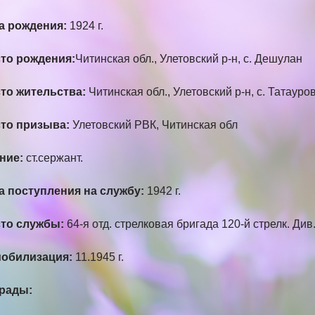
а рождения:
1924 г.
то рождения:
Читинская обл., Улетовский р-н, с. Дешулан
то жительства:
Читинская обл., Улетовский р-н, с. Татауро
то призыва:
Улетовский РВК, Читинская обл
ние:
ст.сержант.
а поступления на службу:
1942 г.
то службы:
64-я отд. стрелковая бригада 120-й стрелк. Див
обилизация:
11.1945 г.
рады: