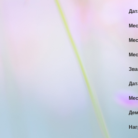
Дат
Мес
Мес
Мес
Зва
Дат
Мес
Дем
Наг