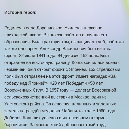
История героя:
Родился в селе Доронинское. Учился в церковно-
приходской школе. В колхозе работал с начала его
образования. Был трактористом, выращивал хлеб, работал
так же слесарем. Александр Васильевич был взят на
фронт 22 июля 1941 года. 94 дивизия 152 полк. Был
отправлен на восточную границу. Когда кончилась война с
Германией, был открыт фронт с Японией. 152 стрелковый
полк был отправлен на этот фронт. Имеет награды: «За
победу над Японией», «20 лет Победы»и «50 лет
Вооруженных Сил». В 1957 году — делегат Всесоюзной
сельскохозяйственной выставки в Москве, один из
Улетовского района. За освоение целинных и залежных
земель награждён медалью. Чабанить стал с 1960 года.
Добился больших успехов в интенсивном откорме
баранчиков. За многолетний добросовестный труд