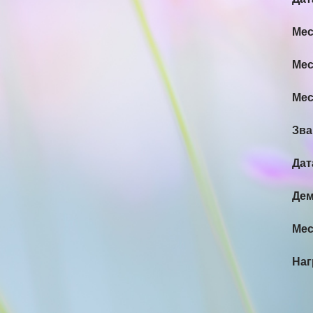
Мес
Мес
Мес
Зва
Дат
Дем
Мес
На