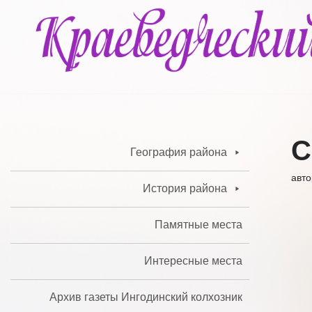
Перейти
к
содержимому
С
География района
авт
История района
Памятные места
Интересные места
Архив газеты Ингодинский колхозник