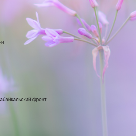
-н
 Забайкальский фронт