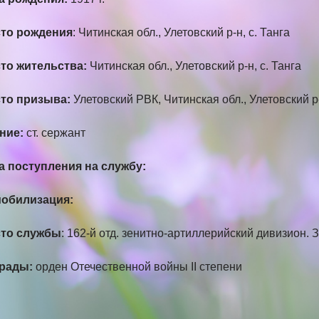
то рождения
: Читинская обл., Улетовский р-н, с. Танга
то жительства:
Читинская обл., Улетовский р-н, с. Танга
то призыва:
Улетовский РВК, Читинская обл., Улетовский р
ние:
ст. сержант
а поступления на службу:
обилизация:
то службы
: 162-й отд. зенитно-артиллерийский дивизион.
грады:
орден Отечественной войны II степени