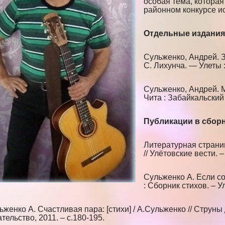
особая тема, которая 
районном конкурсе и
Отдельные издания
Сульженко, Андрей. З
С. Лихунча. — Улеты :
Сульженко, Андрей. М
Чита : Забайкальский 
Публикации в сборн
Литературная страниц
// Улётовские вести. –
Сульженко А. Если сол
: Сборник стихов. – Ул
ьженко А. Счастливая пара: [стихи] / А.Сульженко // Струны 
тельство, 2011. – с.180-195.