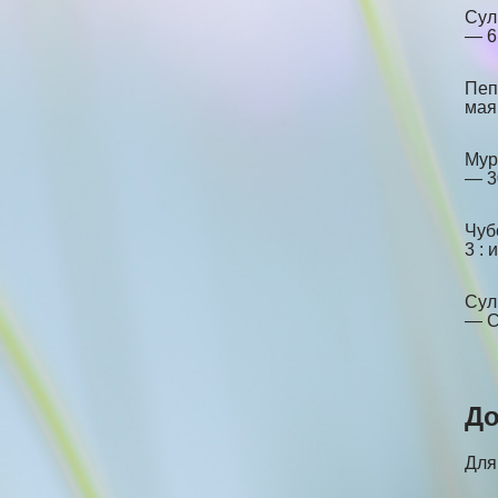
Сул
— 6 
Пеп
мая
Мур
— 30
Чуб
3 : 
Сул
— С
До
Для