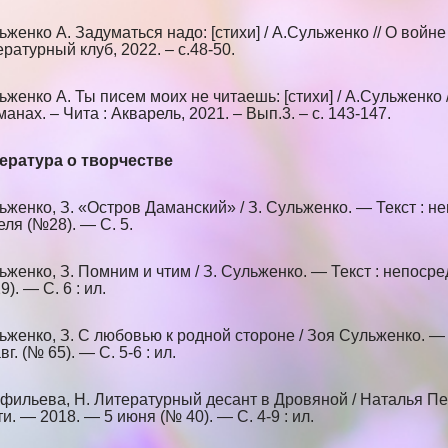
ьженко А. Задуматься надо: [стихи] / А.Сульженко // О войне
ературный клуб, 2022. – с.48-50.
ьженко А. Ты писем моих не читаешь: [стихи] / А.Сульженко 
анах. – Чита : Акварель, 2021. – Вып.3. – с. 143-147.
ература о творчестве
ьженко, З. «Остров Даманский» / З. Сульженко. — Текст : н
еля (№28). — С. 5.
ьженко, З. Помним и чтим / З. Сульженко. — Текст : непосре
). — С. 6 : ил.
ьженко, З. С любовью к родной стороне / Зоя Сульженко. — 
вг. (№ 65). — С. 5-6 : ил.
фильева, Н. Литературный десант в Дровяной / Наталья Пер
ти. — 2018. — 5 июня (№ 40). — С. 4-9 : ил.