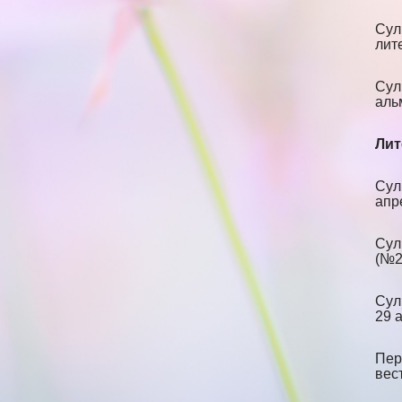
Сул
лит
Сул
альм
Лит
Сул
апр
Сул
(№29
Сул
29 а
Пер
вес