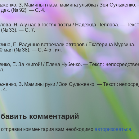
ьженко, З. Мамины глаза, мамина улыбка / Зоя Сульженко. —
дек. (№ 92). — С. 4.
лова, Н. А у нас в гостях поэты / Надежда Пеплова. — Текст
 (№ 33). — С. 7.
зина, Е. Радушно встречали авторов / Екатерина Мурзина. —
 мая (№ 38). — С. 4-5 : ил.
енко, Е. За книгой! / Елена Чубенко. — Текст : непосредстве
ил.
ьженко, З. Мамины руки / Зоя Сульженко. — Текст : непосред
. 4.
бавить комментарий
 отправки комментария вам необходимо
авторизоваться
.