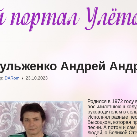
ульженко Андрей Анд
ор:
DARom
23.10.2023
Родился в 1972 году 
восьмилетнюю школу,
руководителем в сель
Исполнял разные пес
Высоцком, которая пр
песни. А потом и сам 
людей, о Великой От