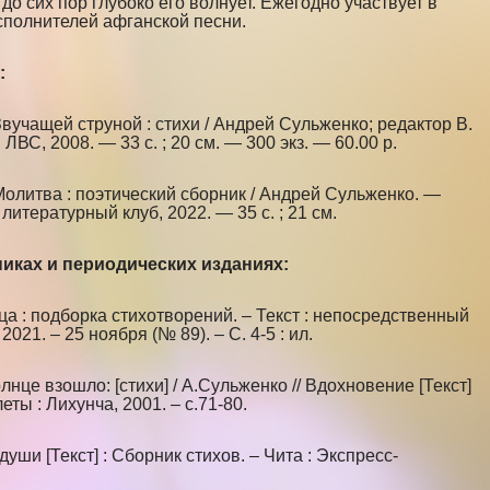
до сих пор глубоко его волнует. Ежегодно участвует в
сполнителей афганской песни.
:
вучащей струной : стихи / Андрей Сульженко; редактор В.
 ЛВС, 2008. — 33 с. ; 20 см. — 300 экз. — 60.00 р.
олитва : поэтический сборник / Андрей Сульженко. —
литературный клуб, 2022. — 35 с. ; 21 см.
иках и периодических изданиях:
а : подборка стихотворений. – Текст : непосредственный
 2021. – 25 ноября (№ 89). – С. 4-5 : ил.
нце взошло: [стихи] / А.Сульженко // Вдохновение [Текст]
еты : Лихунча, 2001. – с.71-80.
души [Текст] : Сборник стихов. – Чита : Экспресс-