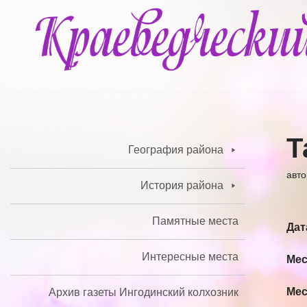
Перейти
к
содержимому
Т
География района
авт
История района
Памятные места
Дат
Интересные места
Мес
Мес
Архив газеты Ингодинский колхозник