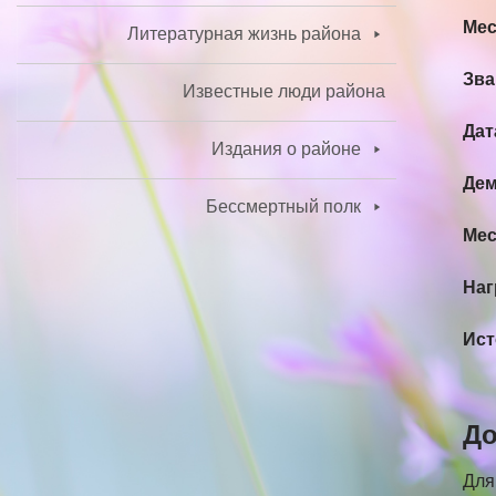
Мес
Литературная жизнь района
Зва
Известные люди района
Дат
Издания о районе
Дем
Бессмертный полк
Мес
Наг
Ист
До
Для