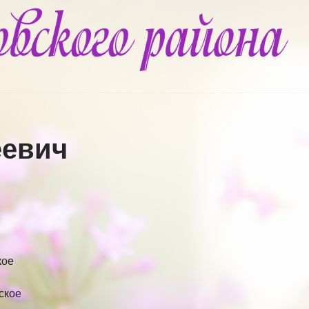
еевич
кое
нское