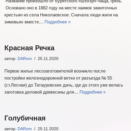
Название произошло от бурятского «шэбэр»-чаща, грязь.
Основано оно в 1882 году на месте заимок зажиточных
крестьян из села Николаевское. Сначала люди жили на
зимовьях вместе…
Подробнее »
Красная Речка
автор:
DARom
25.11.2020
Первое жилье лесозаготовителей возникло после
постройки железнодорожной ветки от разъезда № 55
(ст.Лесная) до Татауровских дачь, где до этого уже велась
заготовка деловой древесины для…
Подробнее »
Голубичная
автор:
DARom
25.11.2020